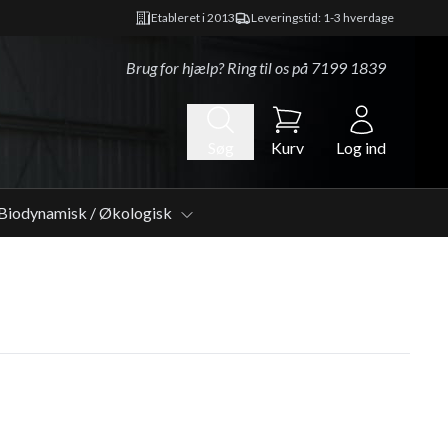
Etableret i 2013
Leveringstid: 1-3 hverdage
Brug for hjælp? Ring til os på
7199 1839
Søg
Kurv
Log ind
Biodynamisk / Økologisk