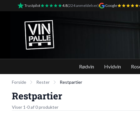
Trustpilot
4.8
(224 anmeldelser)
Google
Vinpalle - Forside
Rødvin
Hvidvin
Ros
Forside
Rester
Restpartier
Restpartier
Viser 1-0 af 0 produkter