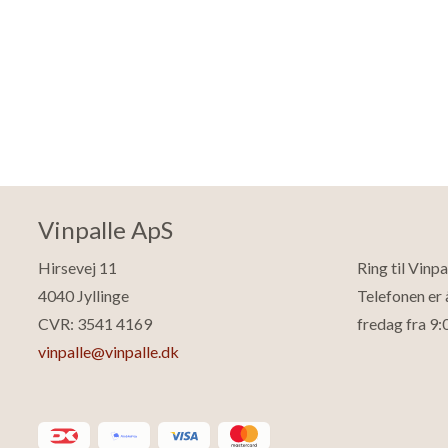
Vinpalle ApS
Hirsevej 11
Ring til Vinp
4040 Jyllinge
Telefonen er
CVR: 3541 4169
fredag fra 9:0
vinpalle@vinpalle.dk