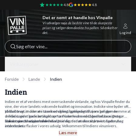
4.8
4.8
Det er nemt at handle hos Vinpalle
Vinpalle - Forside
Vi udvælger nøje de bedste vine til de skarpeste
priser og sælger dem direkte fra pallen. Så enkelt er
det.
Log ind
Søg efter vine...
Vinkategorier
Forside
Lande
Indien
Indien
Indien er et af verdens mest overraskende vinlande, og hos Vinpalle finder du
vine, der viser landets voksende kvalitet og innovation. Indiske vine byder ofte
på blød frugt, moderate tanniner og en tilgængelig stil, som gør dem nemme at
Vinkulturen i Indien er i stærk udvikling, og klimaet i højere beliggende
drikke. Landet har især skabt opmærksomhed med Cabernet Sauvignon,
områder giver gode betingelser for friskere vine med god balance. Det gør
Shiraz og aromatiske hvidvine.
indiske vine til et spændende valg for dig, der ønsker at prøve noget nyt og
Uanset om du søger rødvin eller hvidvin med et eksotisk twist, finder du
anderledes.
interessante flasker i vores udvalg. Velkommen til Indiens vinunivers.
Læs mere