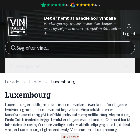
4.8
4.8
Det er nemt at handle hos Vinpalle
Vinpalle - Forside
Vi udvælger nøje de bedste vine til de skarpeste
priser og sælger dem direkte fra pallen. Så enkelt er
det.
Log ind
Søg efter vine...
Vinkategorier
Forside
Lande
Luxembourg
Luxembourg
Luxembourg er et lille, men fascinerende vinland, især kendt for elegante
hvidvine og mousserende vine af høj kvalitet. Vinproduktionen er
koncentreret omkring Mosel-floden, hvor druer som Riesling, Auxerrois og
Vine fra Luxembourg er ofte friske, mineralske og velbalancerede, med en
Pinot Gris trives i det kølige klima.
renhed der tiltaler mange, der elsker elegante vine. Landets Crémant har fået
international ros og er et prisvenligt alternativ til Champagne.
Hvis du ønsker at udforske mindre kendte vinlande eller søger lette, delikate
vine, er Luxembourg et glimrende valg. Velkommen til Luxembourgs
vinunivers.
Læs mere