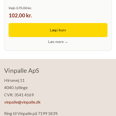
Vejl. 179,00 kr.
102,00 kr.
Læg i kurv
Læs mere →
Vinpalle ApS
Hirsevej 11
4040 Jyllinge
CVR: 3541 4169
vinpalle@vinpalle.dk
Ring til Vinpalle på
7199 1839
.