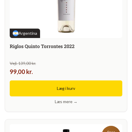
Argentina
Riglos Quinto Torrontes 2022
Vejl. 139,00 kr.
99,00 kr.
Læg i kurv
Læs mere →
Spar