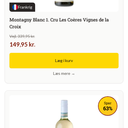
Frankrig
Montagny Blanc 1. Cru Les Coères Vignes de la
Croix
Vejl. 339,95 kr.
149,95 kr.
Læg i kurv
Læs mere →
Spar
63%