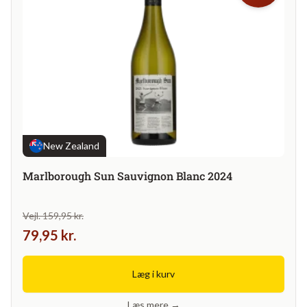
New Zealand
Marlborough Sun Sauvignon Blanc 2024
Vejl. 159,95 kr.
79,95 kr.
Læg i kurv
Læs mere →