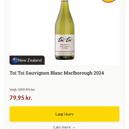
New Zealand
Toi Toi Sauvignon Blanc Marlborough 2024
Vejl. 189,95 kr.
79,95 kr.
Læg i kurv
Læs mere →