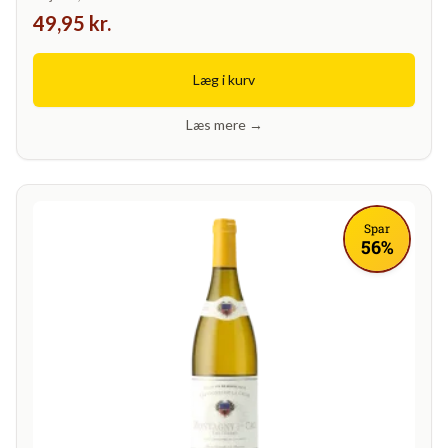
49,95 kr.
Læg i kurv
Læs mere →
Spar
56%