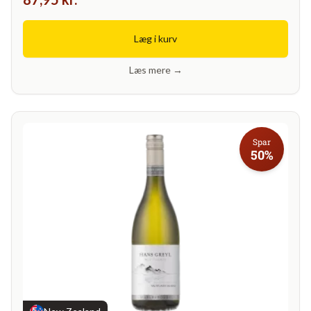
Læg i kurv
Læs mere →
Spar
50%