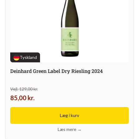
Tyskland
Deinhard Green Label Dry Riesling 2024
Vejl. 129,00 kr.
85,00 kr.
Læg i kurv
Læs mere →