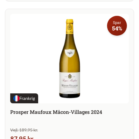
Spar
54%
Frankrig
Prosper Maufoux Mâcon-Villages 2024
Vejl. 189,95 kr.
87,95 kr.