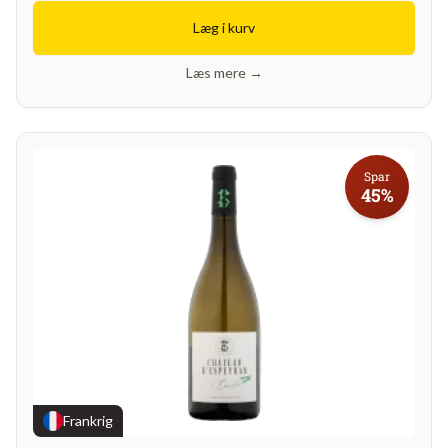
Læg i kurv
Læs mere →
Spar
45%
Frankrig