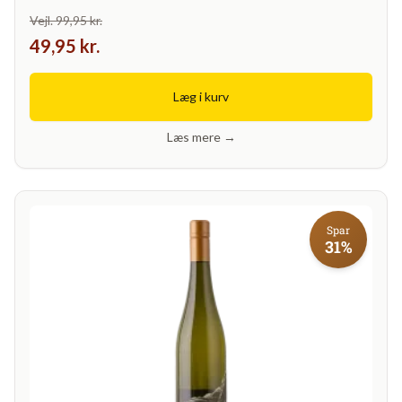
Vejl. 99,95 kr.
49,95 kr.
Læg i kurv
Læs mere →
Spar
31%