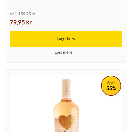
Vejl. 159,95 kr.
79,95 kr.
Læg i kurv
Læs mere →
Spar
55%