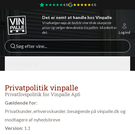
4.8
4.8
Det er nemt at handle hos Vinpalle
Vinpalle - Forside
Vi udvælger nøje de bedste vine til de skarpeste
priser og sælger dem direkte fra pallen. Så enkelt er
det.
Log ind
Søg efter vine...
Vinkategorier
Privatpolitik vinpalle
Privatlivspolitik for Vinpalle ApS
Gældende for:
Privatkunder, erhvervskunder, besøgende på vinpalle.dk og
modtagere af nyhedsbreve
Version:
1.1