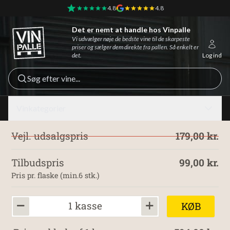
4.8
4.8
Det er nemt at handle hos Vinpalle
Vinpalle - Forside
Vi udvælger nøje de bedste vine til de skarpeste
priser og sælger dem direkte fra pallen. Så enkelt er
det.
Log ind
Søg efter vine...
Vinkategorier
Vejl. udsalgspris
179,00 kr.
Tilbudspris
99,00 kr.
Pris pr. flaske (min.6 stk.)
1 kasse
KØB