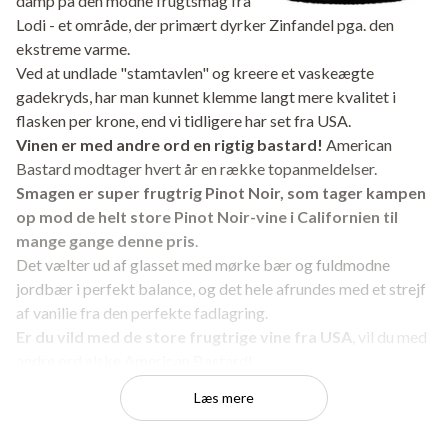
damp på den modne frugtsmag fra
Lodi - et område, der primært dyrker Zinfandel pga. den
ekstreme varme.
Ved at undlade "stamtavlen" og kreere et vaskeægte
gadekryds, har man kunnet klemme langt mere kvalitet i
flasken per krone, end vi tidligere har set fra USA.
Vinen er med andre ord en rigtig bastard!
American
Bastard modtager hvert år en række topanmeldelser.
Smagen er super frugtrig Pinot Noir, som tager kampen
op mod de helt store Pinot Noir-vine i Californien til
mange gange denne pris
.
Det vælter ud af glasset med mørke bær og fuldmodne
jordbær i perfekt balance, og det hele afrundes med et strejf
af vanilie fra den perfekte fadlagring.
Er du vild med de store frugtrige vine fra USA
, vil du med
andre ord elske American Bastard!
Vi kan tilbyde dig vinen til verdens laveste pris.
Læs mere
Køb nu til kun 99 kr.!