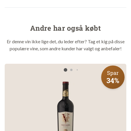
Fragtfri levering ved køb over 699 kr.
Andre har også købt
Om vinen
Vinen blendes i Napa Valley, men vinmageren vælger hvert år
Er denne vin ikke lige det, du leder efter? Tag et kig på disse
druer fra nye områder i Californien, alt efter hvordan høsten
populære vine, som andre kunder har valgt og anbefaler!
tegner sig.
På den måde sikrer han sig den optimale grad af modenhed,
og den perfekte balance i vinen, uden at skulle betale 3-4
Spar
gange mere for samme kvalitet i de dyreste områder som
34%
f.eks. Napa og Sonoma.
Druer
: 100% Pinot Noir
Vingård
: American Bastard Wines
Område
: USA
Land
: USA