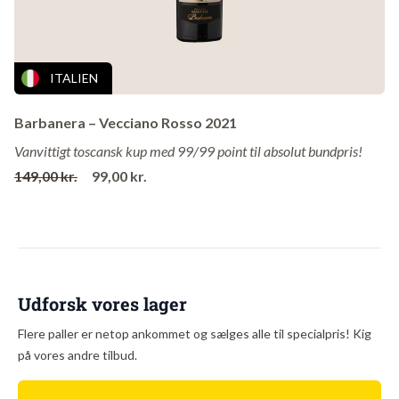
Årgang
: 2020
Alkohol
: 13,5%
Drikkes bedst
: Nu og 6 år frem
ITALIEN
Lagring
: 12 måneder på amerikanske egefade
Barbanera – Vecciano Rosso 2021
Vanvittigt toscansk kup med 99/99 point til absolut bundpris!
Om vingården
149,00 kr.
99,00 kr.
American Bastard er en koalition af vinprofessionelle fra både USA
og Europa, som har ønsket at bryde med den etablerede
vinbranches fokus på navn og lavpris. "The grape is number one,
we're second" lyder mottoet i erkendelse af, at kvaliteten er langt
vigtigere end at finde udpinte druer til en pris, der passer ind i de
internationale vinkoncerners profitmarginer.
Udforsk vores lager
Flere paller er netop ankommet og sælges alle til specialpris! Kig
på vores andre tilbud.