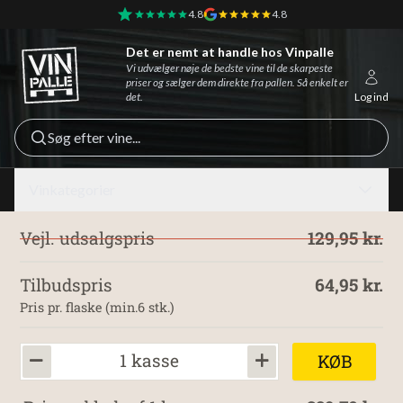
4.8
4.8
Det er nemt at handle hos Vinpalle
Vinpalle - Forside
Vi udvælger nøje de bedste vine til de skarpeste
priser og sælger dem direkte fra pallen. Så enkelt er
det.
Log ind
Søg efter vine...
Vinkategorier
Vejl. udsalgspris
129,95 kr.
Tilbudspris
64,95 kr.
Pris pr. flaske (min.6 stk.)
1 kasse
KØB