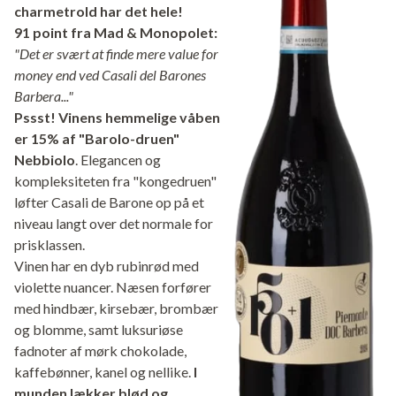
charmetrold har det hele!
91 point fra Mad & Monopolet:
"Det er svært at finde mere value for
money end ved Casali del Barones
Barbera..."
Pssst! Vinens hemmelige våben
er 15% af "Barolo-druen"
Nebbiolo
. Elegancen og
kompleksiteten fra "kongedruen"
løfter Casali de Barone op på et
niveau langt over det normale for
prisklassen.
Vinen har en dyb rubinrød med
violette nuancer. Næsen forfører
med hindbær, kirsebær, brombær
og blomme, samt luksuriøse
fadnoter af mørk chokolade,
kaffebønner, kanel og nellike.
I
munden lækker blød og