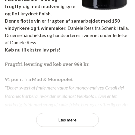
frugtfyldig med madvenlig syre
og flot krydret finish.
Denne flotte vin er frugten af samarbejdet med 150
vindyrkere og 1 winemaker,
Daniele Ress fra Schenk Italia.
Druerne håndhøstes og håndsorteres i vineriet under ledelse
af Daniele Ress.
Køb nu til ekstra lav pris!
Fragtfri levering ved køb over 999 kr.
91 point fra Mad & Monopolet
"Det er svært at finde mere value for money end ved Casali del
Barones Barbera, hvor der er blandet Nebbiolo i. Den er let
drikkelig, fyldt med smag af røde, friske bær og er vitterlig en vin,
hvor alle kan være med - også på prisen. Duft af kirsebær,
Læs mere
hindbær, vanilje, lakrids og en skøn mundfylde, hvor der er
masser af frugt og friskhed"