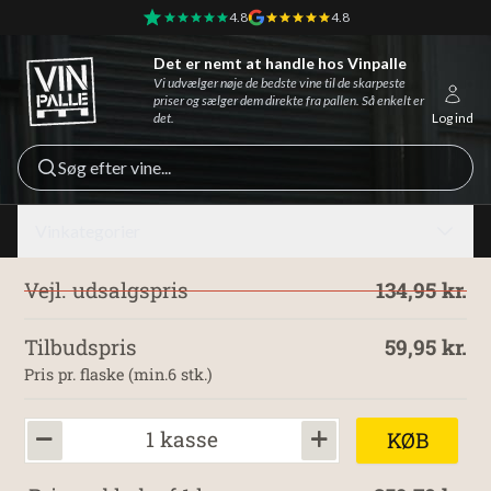
4.8
4.8
Det er nemt at handle hos Vinpalle
Vinpalle - Forside
Vi udvælger nøje de bedste vine til de skarpeste
priser og sælger dem direkte fra pallen. Så enkelt er
det.
Log ind
Søg efter vine...
Vinkategorier
Vejl. udsalgspris
134,95 kr.
Tilbudspris
59,95 kr.
Pris pr. flaske (min.6 stk.)
1 kasse
KØB