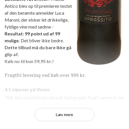
Antico blev op til premieren testet
af den berømte anmelder Luca
Maroni, der elsker let drikkelige,
fyldige vine med sødme -
Resultat: 99 point ud af 99
mulige.
Det bliver ikke bedre.
Dette tilbud må du bare ikke gå
glip af.
Køb nu til kun 59,95 kr.!
Fragtfri levering ved køb over 999 kr.
4,1 stjerner på Vivino
"Står flot med lilla kant i glasset. Fad og mørk frugt i næsen. En let
sødme af kirsebær, solbær og blomme følges op af en frisk syre.
Eftersmagen krydret med noter af mørk chokolade. Glimrende til
Læs mere
ost. Ekstra halv stjerne pga. prisen."