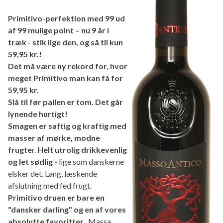
Primitivo-perfektion med 99 ud
af 99 mulige point – nu 9 år i
træk - stik lige den, og så til kun
59,95 kr.!
Det må være ny rekord for, hvor
meget Primitivo man kan få for
59,95 kr.
Slå til før pallen er tom. Det går
lynende hurtigt!
Smagen er saftig og kraftig med
masser af mørke, modne
frugte
r.
Helt utrolig drikkevenlig
og let sødlig
- lige som danskerne
elsker det. Lang, læskende
afslutning med fed frugt.
Primitivo druen er bare en
"dansker darling" og en af vores
absolutte favoritter
. Massa