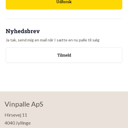
Udforsk
Alkohol
: 14%
Drikkes bedst
: Nu og 2 år frem
Nyhedsbrev
Om vingården
Ja tak, send mig en mail når I sætte en ny palle til salg
Schenk er et stolt og traditionsrigt schweizisk vinfirma, som i dag
også ejer vinmarker og vinerier i Frankrig, Spanien og Italien. Med
Tilmeld
sine fem ønologer samt to ”flying winemakers” fremstiller
topprofessionelle Schenk Italia vin fra hele Italien – heriblandt de
fremragende og succesfulde brands Amicone og Masso Antico.
Schenk er en af Italiens største producenter og fremstiller
omkring 80 millioner liter vin om året. De er rigtigt gode til at lave
god vin til lave priser.
Vinpalle ApS
Hirsevej 11
4040 Jyllinge