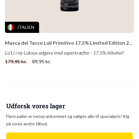
Smagen er saftig og kraftig med masser af mørke, modne
frugter. Helt utrolig drikkevenlig og let sødlig - lige som
danskerne elsker det. Lang, læskende afslutning med fed
ITALIEN
frugt.
Masca del Tacco Luli Primitivo 17,5% Limited Edition 2025
Vinen er ganske enkelt blandt de mest let drikkelige vine, vi
Lu'Li i ny Luksus-udgave med superkræfter - 17,5% Alkohol!
har prøvet. Den kan bruges til grill, tungere mad, gode oste
179,95 kr.
89,95 kr.
eller bare et hyggeglas i utide.
Husk - hvis du er til tørre og tanninrige vine, er det ikke denne
her, du skal købe.
Druer
: Primitivo
Udforsk vores lager
Vingård
: Schenk
Flere paller er netop ankommet og sælges alle til specialpris! Kig
Område
: Apulien
på vores andre tilbud.
Land
: Italien
Årgang
: 2025