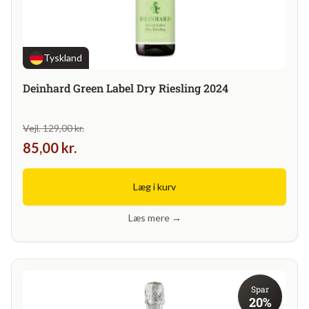
Tyskland
Deinhard Green Label Dry Riesling 2024
Vejl. 129,00 kr.
85,00 kr.
Læg i kurv
Læs mere →
Spar
20%