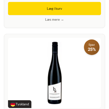
Læg i kurv
Læs mere →
Spar
25%
Tyskland