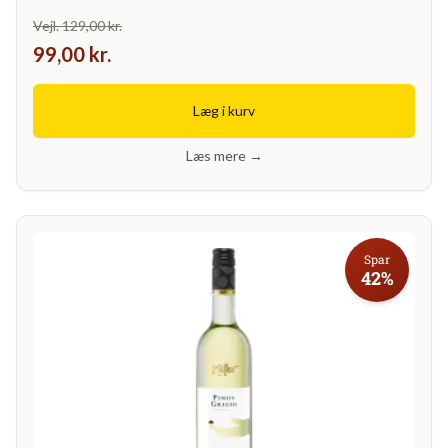
Vejl. 129,00 kr.
99,00 kr.
Læg i kurv
Læs mere →
Spar
42%