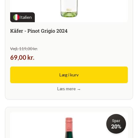
Italien
Käfer - Pinot Grigio 2024
Vejl. 119,00 kr.
69,00 kr.
Læg i kurv
Læs mere →
Spar
20%