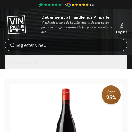
4.8
4.8
Det er nemt at handle hos Vinpalle
Vinpalle - Forside
Vi udvælger nøje de bedste vine til de skarpeste
priser og sælger dem direkte fra pallen. Så enkelt er
det.
Log ind
Søg efter vine...
Vinkategorier
Spar
25%