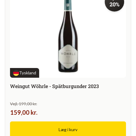
20%
Tyskland
Weingut Wöhrle - Spätburgunder 2023
Vejl. 199,00 kr.
159,00 kr.
Læg i kurv