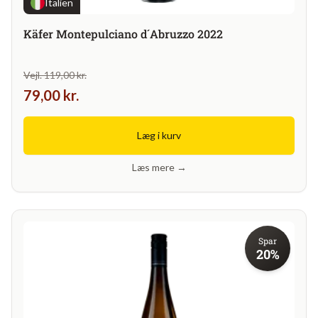
Italien
Käfer Montepulciano d´Abruzzo 2022
Vejl. 119,00 kr.
79,00 kr.
Læg i kurv
Læs mere →
Spar
20%