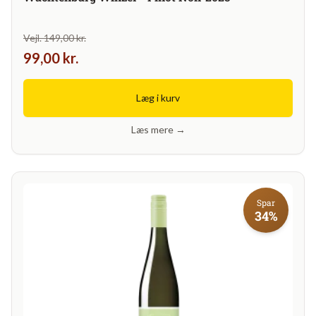
Vejl. 149,00 kr.
99,00 kr.
Læg i kurv
Læs mere →
Spar
34%