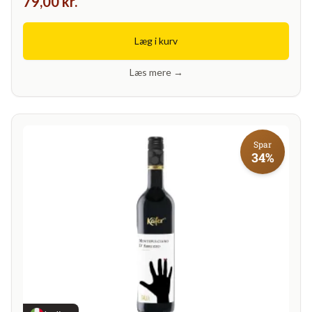
79,00 kr.
Læg i kurv
Læs mere →
Spar
34%