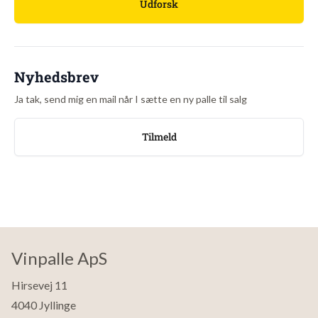
Udforsk
forfriskende citrus-bid i enden. Vinen er i det hele taget let
drikkelig, rank, sprød og frisk.
En klar fordel ved hvidvinene fra området er, at vinbønderne, i
modsætning til Armagnac-producenterne, ikke har noget
Nyhedsbrev
traditionelt marked at afsætte vinene på og derfor sælger dem til
meget rimelige penge.
Ja tak, send mig en mail når I sætte en ny palle til salg
Tilmeld
Vinpalle ApS
Hirsevej 11
4040 Jyllinge