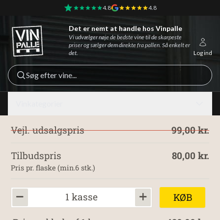
4.8
4.8
Det er nemt at handle hos Vinpalle
Vinpalle - Forside
Vi udvælger nøje de bedste vine til de skarpeste
priser og sælger dem direkte fra pallen. Så enkelt er
det.
Log ind
Søg efter vine...
Vinkategorier
Vejl. udsalgspris
99,00 kr.
Tilbudspris
80,00 kr.
Pris pr. flaske (min.6 stk.)
1 kasse
KØB