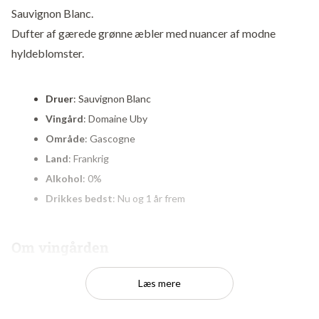
Sauvignon Blanc.
Dufter af gærede grønne æbler med nuancer af modne
hyldeblomster.
Druer
: Sauvignon Blanc
Vingård
: Domaine Uby
Område
: Gascogne
Land
: Frankrig
Alkohol
: 0%
Drikkes bedst
: Nu og 1 år frem
Om vingården
Gascogne er klart mest kendt for sin verdensberømte Armagnac.
Læs mere
Det er gammel lære, at vinbønderne i området valgte at producere
spiritus fordi deres druer var for dårlige til vin. Den kliché må