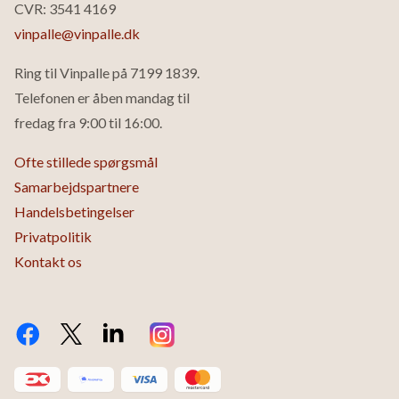
CVR: 3541 4169
med stor frugtighed, blødhed og rundhed, men også med kraft og
vinpalle@vinpalle.dk
struktur. Denne stil har rødder helt tilbage til 1300-tallets munke,
der i Valpantena-dalen producerede en vin, man mener
Ring til Vinpalle på
7199 1839
.
smagsmæssigt har ligget tæt op ad den Amarone, Luciano
Telefonen er åben mandag til
producerer i dag
fredag fra 9:00 til 16:00.
Ofte stillede spørgsmål
Samarbejdspartnere
Handelsbetingelser
Privatpolitik
Kontakt os
Facebook
Twitter X.com
LinkedIn
Instagram