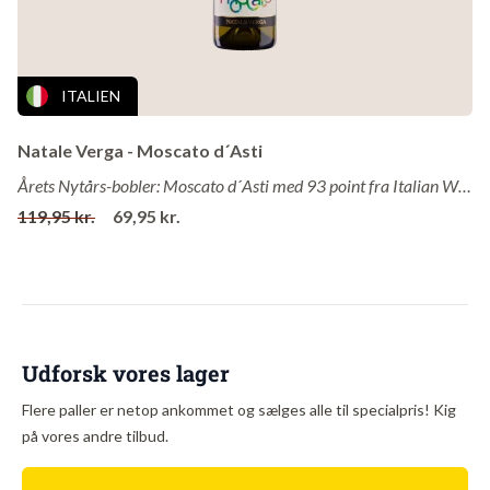
Den gode lagring og de frugtige druer kendetegner denne
vin. Masser af røde bær i næsen, som går igen i den fyldige
smag, med en snert af vanilje og bløde tanniner.
ITALIEN
Serveres ved 16-18 grader.
Kan serveres til de fleste kødretter, pizza og pasta.
Natale Verga - Moscato d´Asti
Årets Nytårs-bobler: Moscato d´Asti med 93 point fra Italian Wine Guy!
Druer
: 50% Corvina, 30% Syrah 30% og 20% Merlot
119,95 kr.
69,95 kr.
Vingård
: Antiche Terre Venete
Område
: Verona
Land
: Italien
Årgang
: 2016
Alkohol
: 13,5%
Udforsk vores lager
Drikkes bedst
: Nu og 3-4 år
Flere paller er netop ankommet og sælges alle til specialpris! Kig
på vores andre tilbud.
Om vingården