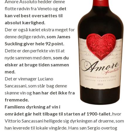
Amore Assoluto hedder denne
flotte rødvin fra Veneto og
det
kan vel best oversættes til
absolut kærlighed.
Der er også kælet ekstra meget for
denne dejlige rødvin,
som James
Suckling giver hele 92 point.
Dette er den perfekte vin til at
nyde sammen med dem,
som du
elsker at bruge tiden sammen
med.
Det er vinmager Luciano
Sancassani, som står bag denne
skønne vin og
han har det ikke fra
fremmede.
Familiens dyrkning af vin i
området går helt tilbage til starten af 1900-tallet
, hvor
Vittorio Sancassani helligede sig dyrkningen af druerne, som
han leverede til lokale vingårde. Hans søn Sergio overtog