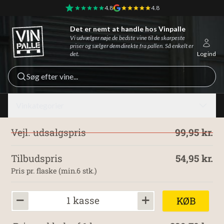
4.8
4.8
Det er nemt at handle hos Vinpalle
Vinpalle - Forside
Vi udvælger nøje de bedste vine til de skarpeste
priser og sælger dem direkte fra pallen. Så enkelt er
det.
Log ind
Søg efter vine...
Vinkategorier
Vejl. udsalgspris
99,95 kr.
Tilbudspris
54,95 kr.
Pris pr. flaske (min.6 stk.)
1 kasse
KØB