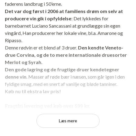
faderens landbrug i 50’erne.
Det var dog først i 2006 at familiens drøm om selv at
producere vin gik i opfyldelse
: Det lykkedes for
barnebarnet Luciano Sancassani at grundlægge sin egen
vingård, Han producerer her lokale vine, bl.a. Amarone og
Ripasso.
Denne rødvin er et blend af 3 druer.
Den kendte Veneto-
drue Corvina, og de to mere internationale druesorter
Merlot og Syrah.
Den gode lagring og de frugtige druer kendetegner
denne vin
. Masser af røde bær i næsen, som går igen i den
fyldige smag, med en snert af vanilje og bløde tanniner.
Køb nu til ekstra lav pris!
Fragtfri levering ved køb over 599 kr.
92 point fra James Suckling
Læs mere
”This is a pretty red with blueberries, baking spices, hibiscus and