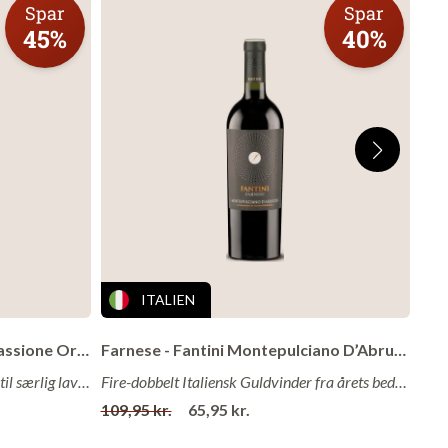
Spar
Spar
45%
40%
f de
ITALIEN
Læg i kurv
Antiche Terre Venete - Solo Passione Organic 2021
Farnese - Fantini Montepulciano D’Abruzzo DOC 2024
Fyldig og frugtig rødvin fra Veneto til særlig lav pris!
Fire-dobbelt Italiensk Guldvinder fra årets bedste vingård!
109,95 kr.
65,95 kr.
129