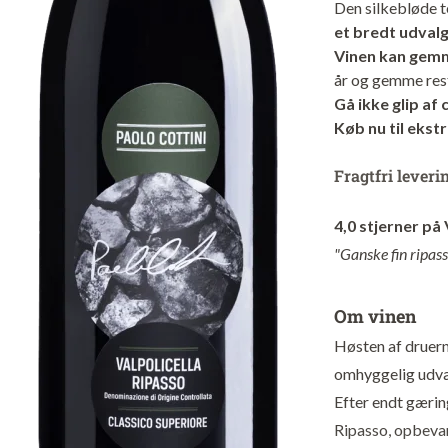
Den silkebløde t
et bredt udvalg
Vinen kan gemme
år og gemme rest
Gå ikke glip af 
Køb nu til ekstr
Fragtfri leveri
4,0 stjerner på
"Ganske fin ripas
Om vinen
Høsten af druern
omhyggelig udvæl
Efter endt gæri
Ripasso, opbevar