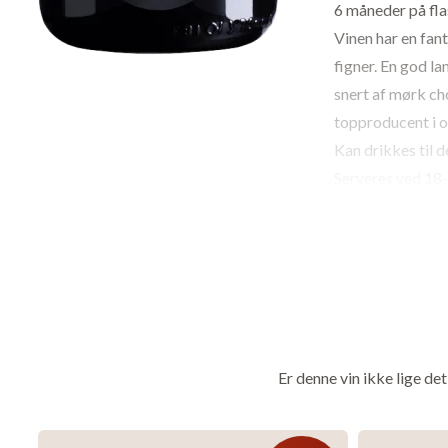
6 måneder på fla
Vinen har en fan
figner. En god l
snert af mørk ch
topproducent i 
Kan drikkes til d
Serveres ved 18-
Druer
: Co
Vingård
: 
Område
: 
Land
: Ital
Årgang
: 
Er denne vin ikke lige de
Alkohol
: 
Drikkes b