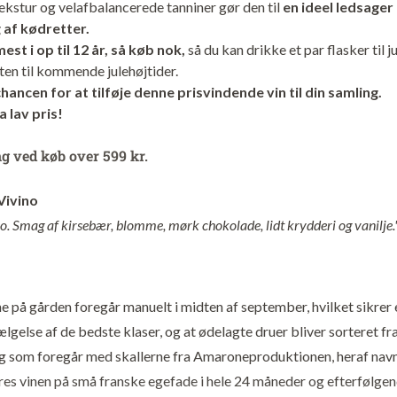
ekstur og velafbalancerede tanniner gør den til
en ideel ledsager 
 af kødretter.
st i op til 12 år, så køb nok,
så du kan drikke et par flasker
til ju
en til kommende julehøjtider.
chancen for at tilføje denne prisvindende vin til din samling.
a lav pris!
ng ved køb over 599 kr.
 Vivino
so. Smag af kirsebær, blomme, mørk chokolade, lidt krydderi og vanilje.
e på gården foregår manuelt i midten af september, hvilket sikrer 
gelse af de bedste klaser, og at ødelagte druer bliver sorteret fra
ng som foregår med skallerne fra Amaroneproduktionen, heraf nav
es vinen på små franske egefade i hele 24 måneder og efterfølge