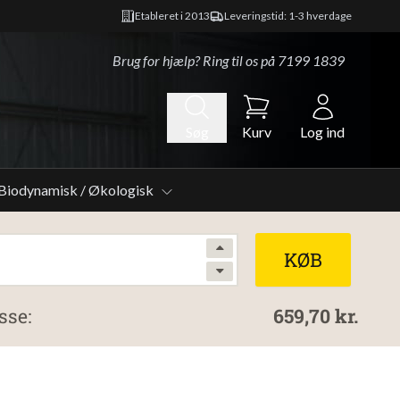
Etableret i 2013
Leveringstid: 1-3 hverdage
Brug for hjælp? Ring til os på
7199 1839
Søg
Kurv
Log ind
Biodynamisk / Økologisk
KØB
sse:
659,70 kr.