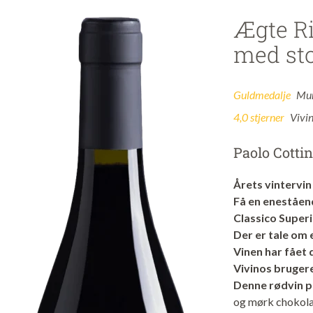
Ægte Ri
med sto
Guldmedalje
Mun
4,0 stjerner
Vivi
Paolo Cottin
Årets vintervin 
Få en eneståen
Classico Super
Der er tale om
Vinen har fået
Vivinos brugere
Denne rødvin 
og mørk chokolad