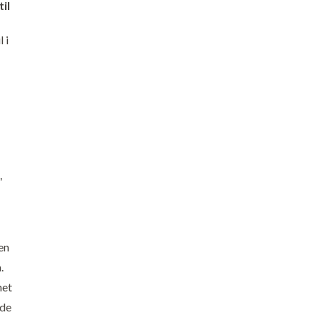
til
l i
"
en
.
net
nde