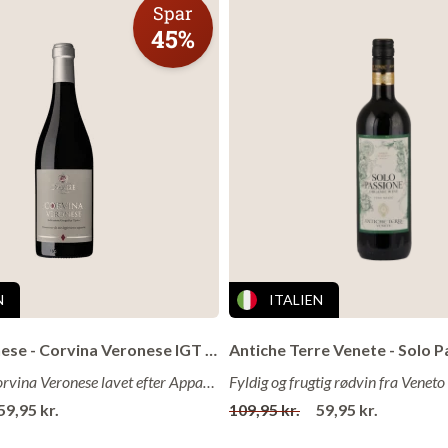
Spar
n
45%
har i 4 generationer dyrket sine marker i Valpolicella. Ekspertisen
 Cottini med sig i 2010, da han sammen med sin frue Sara stiftede
 Paolo Cottini.
erne ligger i hjertet af Valpolicella Classica – helt specifikt i
kerne er spredt i to områder, Ca´ del Gallo som ligger 580 m. over
ra 250 m. over havet. Beliggenheden af markerne, blandt mange a
ter i området, og den differentierede undergrund, giver druer af
 med fylde og smag.
N
ITALIEN
Cantina Danese - Corvina Veronese IGT 2022
Guldvinder Corvina Veronese lavet efter Appassimento-metoden!
59,95 kr.
109,95 kr.
59,95 kr.