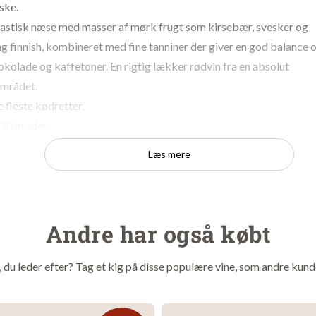
ske.
tastisk næse med masser af mørk frugt som kirsebær, svesker og
ang finnish, kombineret med fine tanniner der giver en god balance 
okolade og kaffetoner. En rigtig lækker rødvin fra en absolut
området.
e fleste kødretter.
20 grader.
Læs mere
rvina 60 %, Corvinone 30%, Rondinella 10%
Azienda Agricola Paolo Cottini
Valpolicella
Andre har også købt
ien
2021
t, du leder efter? Tag et kig på disse populære vine, som andre kund
14%
edst
: Nu og 10-12 år frem