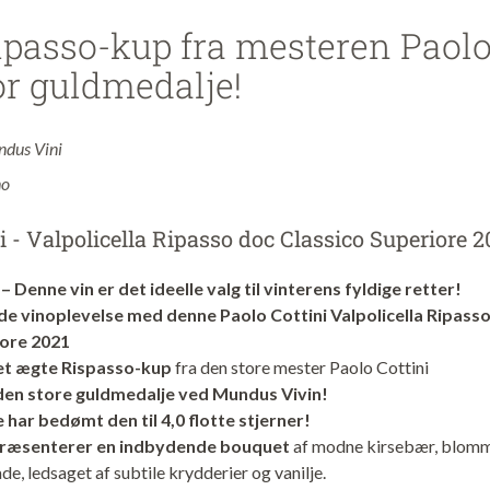
passo-kup fra mesteren Paolo
r guldmedalje!
dus Vini
no
i - Valpolicella Ripasso doc Classico Superiore 2
– Denne vin er det ideelle valg til vinterens fyldige retter!
de vinoplevelse med denne Paolo Cottini Valpolicella Ripass
iore 2021
 et ægte Rispasso-kup
fra den store mester Paolo Cottini
 den store guldmedalje ved Mundus Vivin!
 har bedømt den til 4,0 flotte stjerner!
præsenterer en indbydende bouquet
af modne kirsebær, blom
e, ledsaget af subtile krydderier og vanilje.