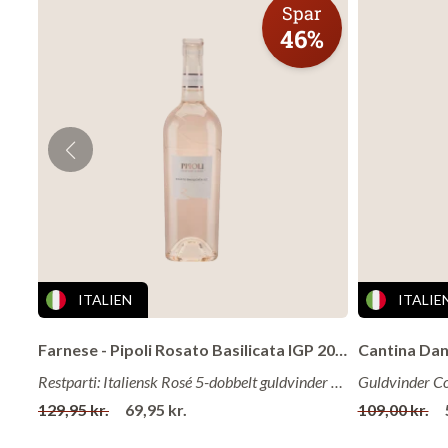
Spar
Om vingårde
46%
Cottini-familien 
herfra tog Paolo
Azienda Agricola
Vingården og mark
Castelrotto. Mar
havet og Valgata
største producen
højeste kvalitet
ITALIEN
ITALIE
Farnese - Pipoli Rosato Basilicata IGP 2025
Restparti: Italiensk Rosé 5-dobbelt guldvinder fra stjerne-vingård til spotpris!
129,95 kr.
69,95 kr.
109,00 kr.