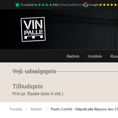
Trustpilot
4.8
(224 anmeldelser)
Google
Vinpalle - Forside
Rødvin
Hvidvin
Ros
Vejl. udsalgspris
Tilbudspris
Pris pr. flaske (min.6 stk.)
Forside
Rødvin
Paolo Cottini - Valpolicella Ripasso doc 