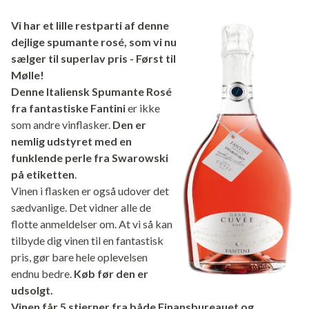
Vi har et lille restparti af denne
dejlige spumante rosé, som vi nu
sælger til superlav pris - Først til
Mølle!
Denne Italiensk Spumante Rosé
fra fantastiske Fantini​
er ikke
som andre vinflasker.
Den er
nemlig udstyret med en
funklende perle fra Swarowski
på etiketten
.
Vinen i flasken er også udover det
sædvanlige. Det vidner alle de
flotte anmeldelser om. At vi så kan
tilbyde dig vinen til en fantastisk
pris, gør bare hele oplevelsen
endnu bedre.
Køb før den er
udsolgt.
Vinen får 5 stjerner fra både Finansbureauet og