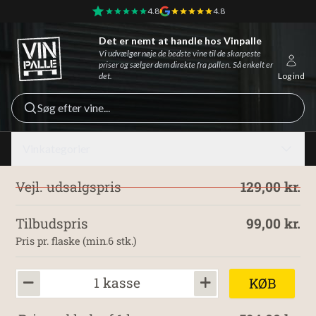
4.8
4.8
Det er nemt at handle hos Vinpalle
Vinpalle - Forside
Vi udvælger nøje de bedste vine til de skarpeste
priser og sælger dem direkte fra pallen. Så enkelt er
det.
Log ind
Søg efter vine...
Vinkategorier
Vejl. udsalgspris
129,00 kr.
Tilbudspris
99,00 kr.
Pris pr. flaske (min.6 stk.)
1 kasse
KØB