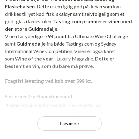
Flaskehalsen
. Dette er en rigtig god påskevin som kan
drikkes til lyst kød, fisk, skaldyr samt selvfølgelig som et
godt glas i lænestolen.
Tasting.com præmierer vinen med
den store Guldmedalje.
Vinen får yderligere
94 point
fra Ultimate Wine Challenge
samt
Guldmedalje
fra både Tastings.com og Sydney
International Wine Competition. Vinen er også kåret
som
Wine of the year
i Luxury Magazine.
Dette er
bestemt en vin, som du bare må prøve.
Fragtfri levering ved køb over 599 kr.
5 stjerner fra Finansbureauet
"Endnu en Spumante fra Fantini som smykker sig
med Swarovski sten – denne gang i Rosé udgave. Forholdsvis
voluminøs vin med aromatisk næse med dominans af hindbær og
Læs mere
hasselnødder, fyldig mund med blød mousse og toner af fersken