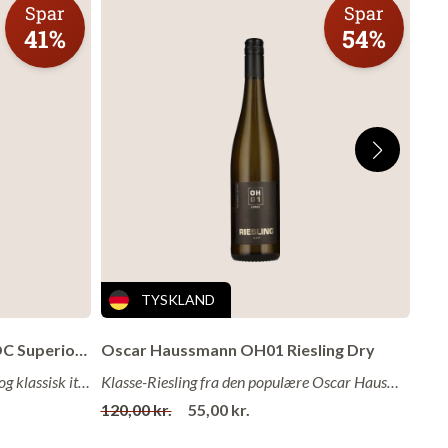
Spar
Spar
r
41%
54%
Læg i kurv
TYSKLAND
Zonin Valpolicella Ripasso DOC Superiore 2021
Oscar Haussmann OH01 Riesling Dry
Perfekt Ripasso med fylde, varme og klassisk italiensk charme i glasset!
Klasse-Riesling fra den populære Oscar Hausmann!
120,00 kr.
55,00 kr.
134