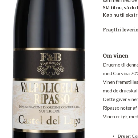
Slå til nu, så d
Køb nu til ekstr
Fragtfri leveri
Om vinen
Druerne til denn
med Corvina 70%
Vinen fremstille
med de drueskall
Dette giver vine
Ripasso noter af
Vinen er tør, me
Druer
: Co