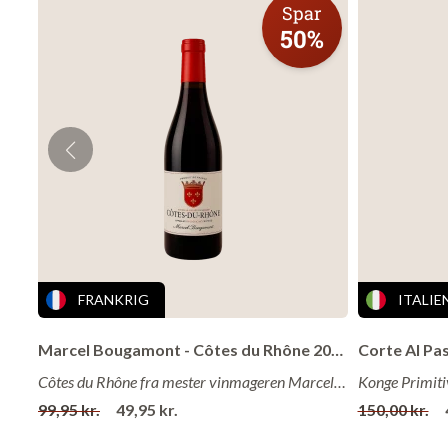
Spar
forestrækker det
50%
dette, med en ræ
FRANKRIG
ITALIE
Marcel Bougamont - Côtes du Rhône 2019
Côtes du Rhône fra mester vinmageren Marcel Bougamont til vanvittig lav pris!
99,95 kr.
49,95 kr.
150,00 kr.