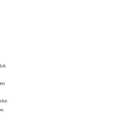
isk
men
iske
e.