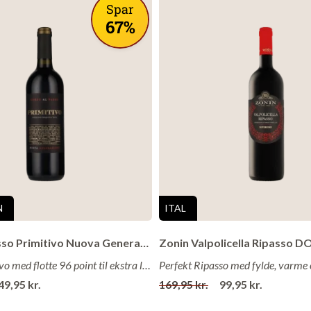
Spar
. Dejlig meget frugt, og en god fadlagring. Luca Maroni bekræfte
67%
kke meget flotte anmeldelser af Rilote Vini´s vine.
N
ITAL
Corte Al Passo Primitivo Nuova Generazione 2025
Konge Primitivo med flotte 96 point til ekstra lav pris!
49,95 kr.
169,95 kr.
99,95 kr.