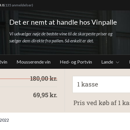
4.8
(135 anmeldelser)
Det er nemt at handle hos Vinpalle
Vi udvælger nøje de bedste vine til de skarpeste priser og
sælger dem direkte fra pallen. Så enkelt er det.
évin
Mousserende vin
Hed- og Portvin
Lande
180,00 kr.
1 kasse
69,95 kr.
Pris ved køb af 1 ka
a 2022