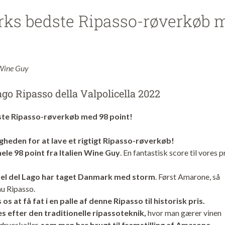
ks bedste Ripasso-røverkøb 
 Wine Guy
ago Ripasso della Valpolicella 2022
te Ripasso-røverkøb med 98 point!
gheden for at lave et rigtigt Ripasso-røverkøb!
hele 98 point fra Italien Wine Guy
. En fantastisk score til vores p
tel del Lago har taget Danmark med storm
. Først Amarone, så
nu Ripasso.
os at få fat i en palle af denne Ripasso til historisk pris.
es efter den traditionelle ripassoteknik,
hvor man gærer vinen
rueskaller,
som man har brugt til fremstilling af Amarone.