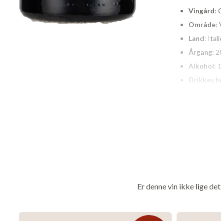
Vingård
: 
Område
:
Land
: Ital
Årgang
: 
Alkohol
: 
Drikkes b
Om vingårde
Allerede fra 1800
rødder stammer f
universitetsudd
den berømte ving
konsulent for fl
Er denne vin ikke lige de
Efterfølgende gr
sønnen Matteo sa
tilgængelige og