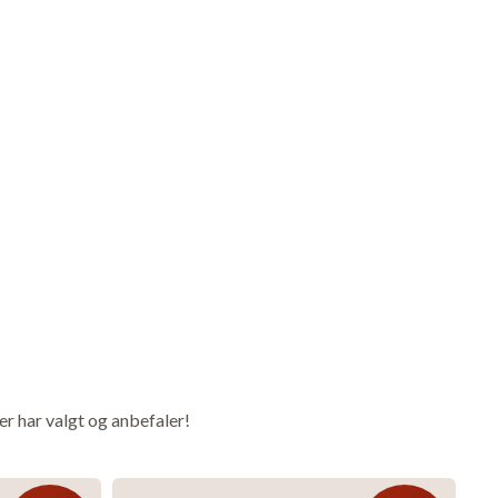
e
er har valgt og anbefaler!
g
t