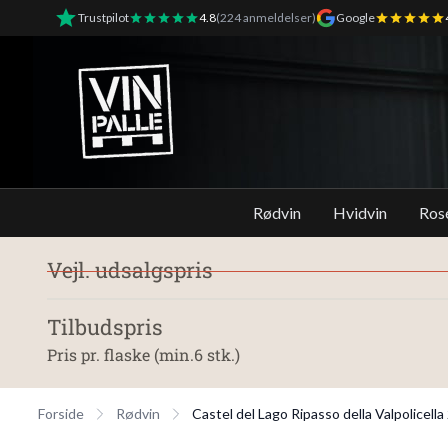
Trustpilot
4.8
(224 anmeldelser)
Google
Vinpalle - Forside
Rødvin
Hvidvin
Ros
Vejl. udsalgspris
Tilbudspris
Pris pr. flaske (min.6 stk.)
Forside
Rødvin
Castel del Lago Ripasso della Valpolicell