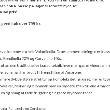
u kan nok Ripasso på lager
til forårets nydelse!
a lav pris!
ng ved køb over 799 kr.
e vin kommer fra hele Valpolicella. Druesammensætningen er klass
, Rondinella 20% og Corvinone 10%.
s efter den traditionelle ripasso teknik hvor man gærer vinen sam
er som man har brugt til fremstilling af Amarone.
n mere dybde større struktur og kompleksitet i glasset. Her er typ
 Svesker, rosiner og blommer, med en blødere struktur end Amaron
d en rig smag af røde frugter og elegante krydrede toner.
rvina, Rondinella og Corvinone.