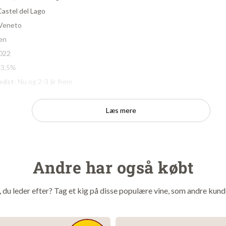
Castel del Lago
 Veneto
ien
2022
13,5%
edst
: Nu og 2-3 år frem
Læs mere
n
-tallet var familien Bernabei involveret i vinens verden. Familiens
ra Toscana - helt præcist fra 1837 i byen Poggibonsi. Efter endt
annelse som vinmager/ønolog begyndte Franco Bernabei at arbejd
Andre har også købt
ård Ruffino i Toscana, herefter fungerede han som vinmager og
ere store producenter.
t, du leder efter? Tag et kig på disse populære vine, som andre kund
undlagde Franco Bernabei Riolite Vini i 1996. ​Idag arbejder han o
mmen med lokale producenter i flere italienske vinregioner. De le
 drikkevenlige vine, rammer præcis hvor mange danske ganer