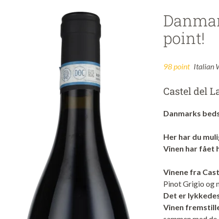
Danmar
point!
98 point
Italian
Castel del L
Danmarks beds
Her har du muli
Vinen har fået 
Vinene fra Cas
Pinot Grigio og 
Det er lykkedes 
Vinen fremstill
sammen med de d