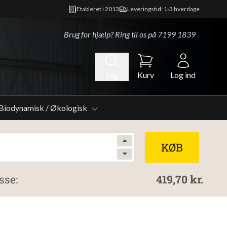
Etableret i 2013
Leveringstid: 1-3 hverdage
Brug for hjælp? Ring til os på
7199 1839
Søg
Kurv
Log ind
Biodynamisk / Økologisk
KØB
sse:
419,70 kr.