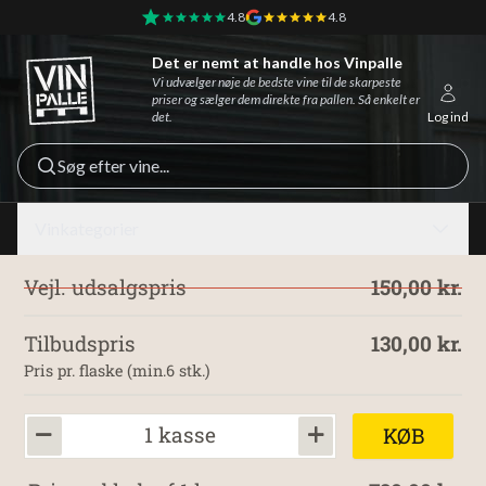
4.8
4.8
Det er nemt at handle hos Vinpalle
Vinpalle - Forside
Vi udvælger nøje de bedste vine til de skarpeste
priser og sælger dem direkte fra pallen. Så enkelt er
det.
Log ind
Søg efter vine...
Vinkategorier
Vejl. udsalgspris
150,00 kr.
Tilbudspris
130,00 kr.
Pris pr. flaske (min.6 stk.)
1 kasse
KØB