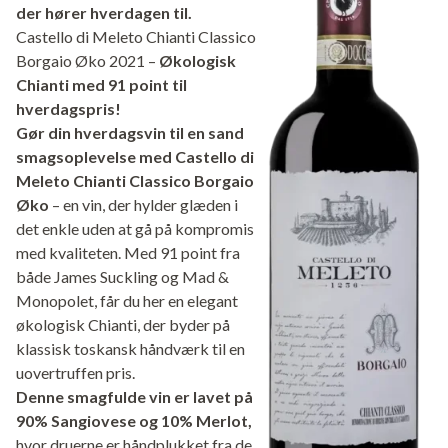
der hører hverdagen til.
Castello di Meleto Chianti Classico
Borgaio Øko 2021 –
Økologisk
Chianti med 91 point til
hverdagspris!
Gør din hverdagsvin til en sand
smagsoplevelse med Castello di
Meleto Chianti Classico Borgaio
Øko
– en vin, der hylder glæden i
det enkle uden at gå på kompromis
med kvaliteten. Med 91 point fra
både James Suckling og Mad &
Monopolet, får du her en elegant
økologisk Chianti, der byder på
klassisk toskansk håndværk til en
uovertruffen pris.
Denne smagfulde vin er lavet på
90% Sangiovese og 10% Merlot,
hvor druerne er håndplukket fra de