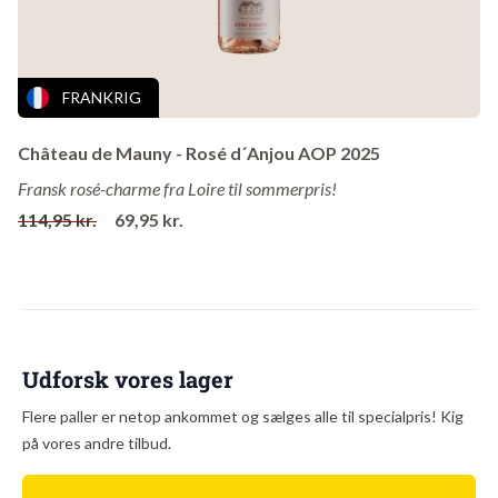
Poggiarso; alle fra højtbeliggende Gaiole og alle
håndplukket for selekteringens skyld. I kælderen anvender
Meleto store slavonske egetræsfade, sådan som man
FRANKRIG
traditionelt har gjort det i Chianti Classico.
Castello di Meletos Chianti Classico Borgaio kan man roligt
Château de Mauny - Rosé d´Anjou AOP 2025
gøre til sin hverdagsvin, for sådan er den tænkt. Og til denne
Fransk rosé-charme fra Loire til sommerpris!
favorable pris giver det så meget mening.
114,95 kr.
69,95 kr.
Anbefalet til: Barbecue, Fisk (fed), Fjerkræ (lyst kød),
Fjerkræ (mørkt kød), Gris, Kalv, Lam, Lette grillretter,
Sommerretter, Tomatretter (pizza, pasta), Vegetar, Vildt,
Vildt (fugle)
Udforsk vores lager
Druer
: 90% Sangiovese & 10% Merlot
Flere paller er netop ankommet og sælges alle til specialpris! Kig
Vingård
: Castello di Meleto
på vores andre tilbud.
Område
: Toscana
Land
: Italien