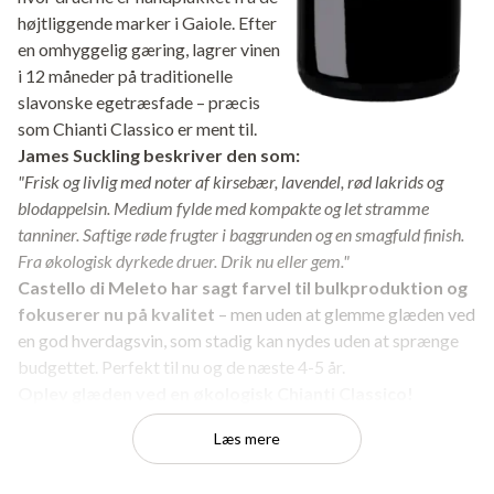
højtliggende marker i Gaiole. Efter
en omhyggelig gæring, lagrer vinen
i 12 måneder på traditionelle
slavonske egetræsfade – præcis
som Chianti Classico er ment til.
James Suckling beskriver den som:
"Frisk og livlig med noter af kirsebær, lavendel, rød lakrids og
blodappelsin. Medium fylde med kompakte og let stramme
tanniner. Saftige røde frugter i baggrunden og en smagfuld finish.
Fra økologisk dyrkede druer. Drik nu eller gem."
Castello di Meleto har sagt farvel til bulkproduktion og
fokuserer nu på kvalitet
– men uden at glemme glæden ved
en god hverdagsvin, som stadig kan nydes uden at sprænge
budgettet. Perfekt til nu og de næste 4-5 år.
Oplev glæden ved en økologisk Chianti Classico!
Køb nu til en ekstra lav pris!
Læs mere
Fragtfri levering ved køb over 799 kr.