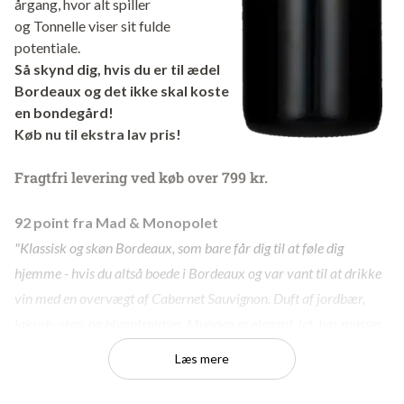
årgang, hvor alt spiller
og Tonnelle viser sit fulde
potentiale.
Så skynd dig, hvis du er til ædel
Bordeaux og det ikke skal koste
en bondegård!
Køb nu til ekstra lav pris!
Fragtfri levering ved køb over 799 kr.
92 point fra Mad & Monopolet
"Klassisk og skøn Bordeaux, som bare får dig til at føle dig
hjemme - hvis du altså boede i Bordeaux og var vant til at drikke
vin med en overvægt af Cabernet Sauvignon. Duft af jordbær,
lakrids, støv, og blyantspidser. Munden er elegant, let, har masser
af delikat frugtsødme og gode tanniner."
Læs mere