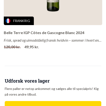
i en eftertragtet klasse.
Druer
: 70% Cabernet Sauvignon, 26% Merlot og 4% Petit
FRANKRIG
Verdot
Vingård
: Ch. La Tonnelle
Belle Terre IGP Côtes de Gascogne Blanc 2024
Område
: Bordeaux
Frisk, sprød og uimodståelig fransk hvidvin – sommer i hvert eneste glas!
Land
: Frankrig
120,00 kr.
49,95 kr.
Årgang
: 2020
Alkohol
: 14%
Drikkes bedst
: Nu og 10 år frem
Lagring
: 12 måneder på egetræsfade
Udforsk vores lager
Om vingården
Flere paller er netop ankommet og sælges alle til specialpris! Kig
Château La Tonnelle blev opført i 1903 langs vinmarkerne i Haut-
på vores andre tilbud.
Médoc – ét område der har været kendt for vinproduktion siden
romertiden.