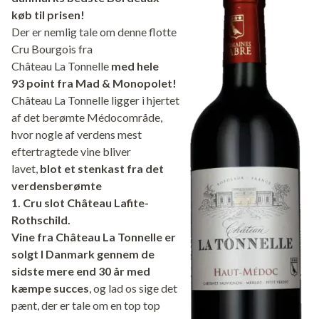
køb til prisen!
Der er nemlig tale om denne flotte
Cru Bourgois fra
Château La Tonnelle
med hele
93 point fra Mad & Monopolet!
Château La Tonnelle ligger i hjertet
af det berømte Médocområde,
hvor nogle af verdens mest
eftertragtede vine bliver
lavet,
blot et stenkast fra det
verdensberømte
1. Cru slot Château Lafite-
Rothschild.
Vine fra Château La Tonnelle er
solgt I Danmark gennem de
sidste mere end 30 år med
kæmpe succes
, og lad os sige det
pænt, der er tale om en top top