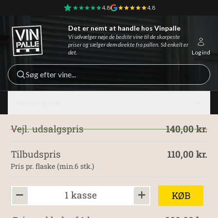
4.8
4.8
Det er nemt at handle hos Vinpalle
Vinpalle - Forside
Vi udvælger nøje de bedste vine til de skarpeste
priser og sælger dem direkte fra pallen. Så enkelt er
det.
Log ind
Søg efter vine...
Vinkategorier
Vejl. udsalgspris
140,00 kr.
Tilbudspris
110,00 kr.
Pris pr. flaske (min.6 stk.)
1 kasse
KØB