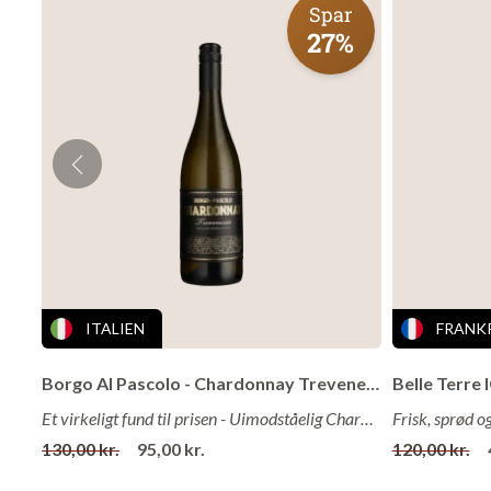
Spar
Alkohol
: 
27%
Lagring
: 
Om vingårde
Sordo vingården 
med at dyrke vin
generationer udv
nøje udvalgte vin
af Giorgio Sordo
MGA'er. Sordo-f
ITALIEN
FRANK
med naturen ved 
rensningssysteme
Borgo Al Pascolo - Chardonnay Trevenezie 2023
Et virkeligt fund til prisen - Uimodståelig Chardonnay med 99 point!
130,00 kr.
95,00 kr.
120,00 kr.