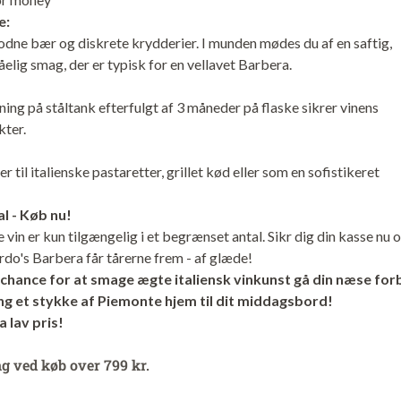
e:
dne bær og diskrete krydderier. I munden mødes du af en saftig,
elig smag, der er typisk for en vellavet Barbera.
ng på ståltank efterfulgt af 3 måneder på flaske sikrer vinens
kter.
r til italienske pastaretter, grillet kød eller som en sofistikeret
l - Køb nu!
vin er kun tilgængelig i et begrænset antal. Sikr dig din kasse nu 
rdo's Barbera får tårerne frem - af glæde!
chance for at smage ægte italiensk vinkunst gå din næse for
ing et stykke af Piemonte hjem til dit middagsbord!
a lav pris!
ng ved køb over 799 kr.