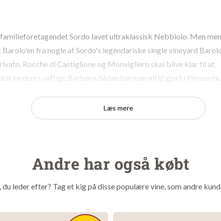
r familieforetagendet Sordo lavet ultraklassisk Nebbiolo. Men me
t Barolo'en fra nogle af Sordo's legendariske single vineyard Barol
vato, Rocche di Castiglione og Monvigliero skal blive klar til at
drikke deres saftige Barbera. Sådan har man altid gjort i Piemonte.
d'Alba kommer fra vinmarker i Castiglione Falleto og Serralunga
neder på ståltank og 3 måneder på flaske sigter Sordo mod at lav
Læs mere
de og svært uimodståelig Barbera. Til en pris der næsten får tårern
Andre har også købt
00% Barbera
Sordo
t, du leder efter? Tag et kig på disse populære vine, som andre kund
 Piemonte
ien
2023