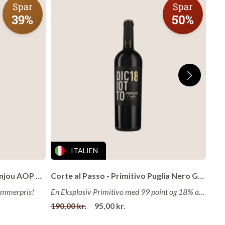
Spar
Spar
39%
50%
tede
d
en
i
ITALIEN
Château de Mauny - Rosé d´Anjou AOP 2025
Corte al Passo - Primitivo Puglia Nero Gradi 18 2023
sommerpris!
En Eksplosiv Primitivo med 99 point og 18% alkohol!
Læg i kurv
190,00 kr.
95,00 kr.
339