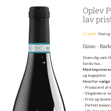
Oplev P
lav pris
92 point
Mad og
Gioso - Bar
Drøm dig væk til
Sordo-hus.
Med imponeren
og begejstrer.
Hvorfor vælge 
- Produceret af 
- Vingården er k
- Frisk og læske
- Perfekt balanc
- Utrolig value 