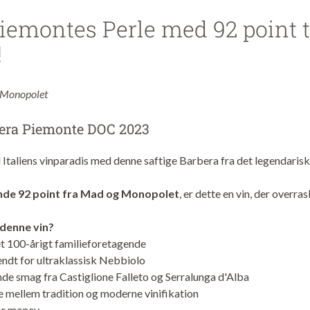
iemontes Perle med 92 point t
!
 Monopolet
bera Piemonte DOC 2023
 Italiens vinparadis med denne saftige Barbera fra det legendaris
de 92 point fra Mad og Monopolet
, er dette en vin, der overra
denne vin?
et 100-årigt familieforetagende
endt for ultraklassisk Nebbiolo
nde smag fra Castiglione Falleto og Serralunga d'Alba
e mellem tradition og moderne vinifikation
for money