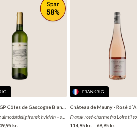
Spar
14%
58%
6 måneder på ståltank
n
har en lang historie, der begyndte i 1912, da Giuseppe Sordo star
 i landsbyen Garbelletto i Castiglione Falletto. Gården har gennem
iklet sig, hvor Giovanni Sordo i 1950'erne udvidede vingården me
marker og store egefade til lagring af Barolo. I dag drives vingård
, der har fortsat familietraditionen og producerer otte Barolo
amilien lægger stor vægt på bæredygtighed og arbejder i harmon
RIG
FRANKRIG
at undgå kemisk gødning og installere avancerede
r for spildevand.
Belle Terre IGP Côtes de Gascogne Blanc 2024
Frisk, sprød og uimodståelig fransk hvidvin – sommer i hvert eneste glas!
Fransk rosé-charme fra Loire til 
49,95 kr.
114,95 kr.
69,95 kr.