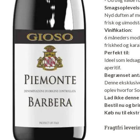
Smagsoplevels
Nyd duften af mo
frisk og uimodstå
Vinifikation:
6 måneders modni
friskhed og kara
Perfekt til:
Ideel som ledsage
aperitif.
Begrænset anta
Denne eksklusive 
oplev hvorfor So
Lad ikke denne 
Bestil nu og br
Køb nu til ekstr
Fragtfri leveri