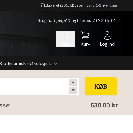
Etableret i 2013
Leveringstid: 1-3 hverdage
Brug for hjælp? Ring til os på
7199 1839
Søg
Kurv
Log ind
Biodynamisk / Økologisk
KØB
sse:
630,00 kr.