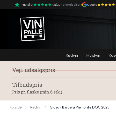
Trustpilot
4.8
(224 anmeldelser)
Google
Vinpalle - Forside
Rødvin
Hvidvin
Ros
Vejl. udsalgspris
Tilbudspris
Pris pr. flaske (min.6 stk.)
Forside
Rødvin
Gioso - Barbera Piemonte DOC 2023