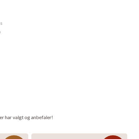
ns
o
e
e
er har valgt og anbefaler!