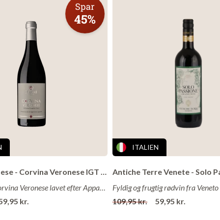
Spar
ien
45%
2024
13,5%
edst
: Nu og 5-6 år frem
n
rnese er kåret som årets italienske vinproducent 2016, 2017, 201
nese er, i forhold til branchen, en relativ ung virksomhed (startet i
 for dette er man meget ambitiøs, og med sit meget høje
N
ITALIEN
eksporterer man nu til 74 lande og har en produktion på mere end 
Cantina Danese - Corvina Veronese IGT 2022
rnese ligger i byen Ortona i regionen Abruzzo. Navnet Farnese ha
Guldvinder Corvina Veronese lavet efter Appassimento-metoden!
 med byen siden 1538 hvor en prins ved navn Farnese, byggede de
59,95 kr.
109,95 kr.
59,95 kr.
Farnese” hvor han trak sig tilbage og levede med en Østrigsk