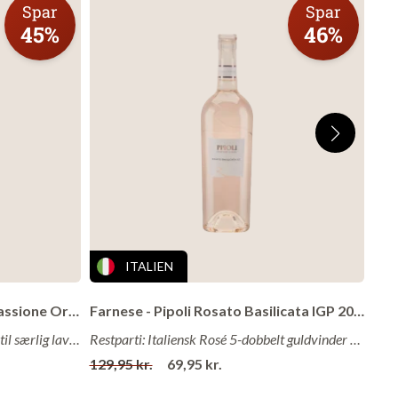
Spar
Spar
45%
46%
9 og
ITALIEN
20
Antiche Terre Venete - Solo Passione Organic 2021
Farnese - Pipoli Rosato Basilicata IGP 2025
r
Fyldig og frugtig rødvin fra Veneto til særlig lav pris!
Restparti: Italiensk Rosé 5-dobbelt guldvinder fra stjerne-vingård til spotpris!
t
129,95 kr.
69,95 kr.
109