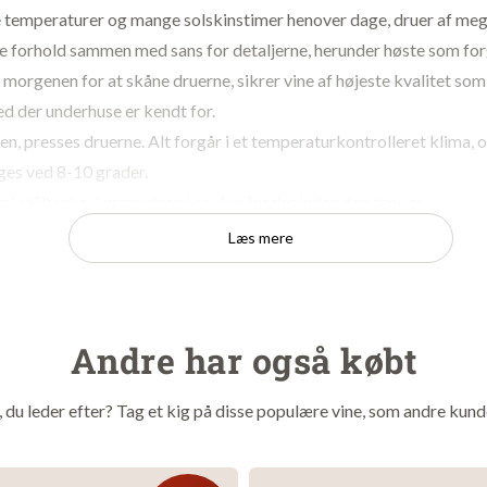
 temperaturer og mange solskinstimer henover dage, druer af me
sse forhold sammen med sans for detaljerne, herunder høste som fo
 morgenen for at skåne druerne, sikrer vine af højeste kvalitet som
d der underhuse er kendt for.
en, presses druerne. Alt forgår i et temperaturkontrolleret klima, 
ges ved 8-10 grader.
 i ståltanke, lagres vinen i ca. 6 måneder inden den tappes.
ybrød farve, en lækker frugtig næse, med noter af mørke bær. Flot
Læs mere
n smule syre og den mineralske jordbund. En rigtig lækker rødvin 
roducent.
de fleste kød og pastaretter. Og er generelt meget
Andre har også købt
rveres ved 16-18 grader
t, du leder efter? Tag et kig på disse populære vine, som andre kund
0% Primitivo
Farnese Vini
 Apulien