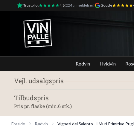
Trustpilot
4.8
(224 anmeldelser)
Google
Vinpalle - Forside
Rødvin
Hvidvin
Ros
Vejl. udsalgspris
Tilbudspris
Pris pr. flaske (min.6 stk.)
Forside
Rødvin
Vigneti del Salento - I Muri Primitivo Pug