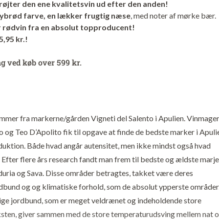
røjter den ene kvalitetsvin ud efter den anden!
dybrød farve, en lækker frugtig næse
, med noter af mørke bær.
r rødvin fra en absolut topproducent!
5,95 kr.!
ng ved køb over 599 kr.
mmer fra markerne/gården Vigneti del Salento i Apulien. Vinmage
o og Teo D’Apolito fik til opgave at finde de bedste marker i Apuli
oduktion. Både hvad angår autensitet, men ikke mindst også hvad
 Efter flere års research fandt man frem til bedste og ældste marjer
ria og Sava. Disse områder betragtes, takket være deres
dbund og og klimatiske forhold, som de absolut ypperste områder
ige jordbund, som er meget veldrænet og indeholdende store
sten, giver sammen med de store temperaturudsving mellem nat 