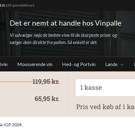
4.8
(135 anmeldelser)
Det er nemt at handle hos Vinpalle
Vi udvælger nøje de bedste vine til de skarpeste priser og
sælger dem direkte fra pallen. Så enkelt er det.
évin
Mousserende vin
Hed- og Portvin
Lande
119,95 kr.
1 kasse
65,95 kr.
Pris ved køb af 1 ka
lia IGP 2024