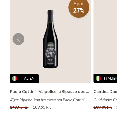
Spar
Land
: Ital
27%
Årgang
: 
Alkohol
: 
Drikkes b
Om vingårde
Fantini Group Fa
2020
Fantini Group Far
1994). Til trods
ITALIEN
ITALIE
kvalitetsniveau 
millioner flasker.
Paolo Cottini - Valpolicella Ripasso doc Classico Superiore 2021
Fantini Group Fa
Ægte Ripasso-kup fra mesteren Paolo Cottini med stor guldmedalje!
været forbundet
149,95 kr.
109,95 kr.
109,00 kr.
smukke ”Palazzo 