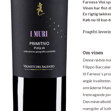
Farnese Vini sp
Vinen har flot 
En rigtig lække
Køb nu til kun 6
Fragtfri leveri
Om vinen
Denne rødvin ko
Filippo Baccalar
til Farnese´s pr
angår kvaliteten.
områderne Mandu
fremragende jor
Den mineralhold
mængder af kalk