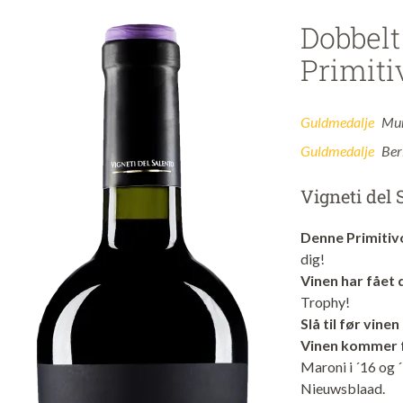
Dobbelt
Primiti
Guldmedalje
Mun
Guldmedalje
Ber
Vigneti del 
Denne Primitivo
dig!
Vinen har fået
Trophy!
Slå til før vine
Vinen kommer f
Maroni i ´16 og ´
Nieuwsblaad.