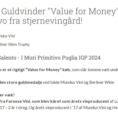
 Guldvinder "Value for Money
vo fra stjernevingård!
dus Vini
liner Wein Trophy
Salento - I Muri Primitivo Puglia IGP 2024
 er et rigtigt "Value for Money" køb,
som slår benene væk und
 den store guldmedalje
ved både Mundus Vini og Berliner Wine
n er væk!
ra Farnese Vini, som blev kåret som årets vinproducent
af L
17 – 2 år i streg. Og årets vinproducent i ´17 af Mundus Vini og He