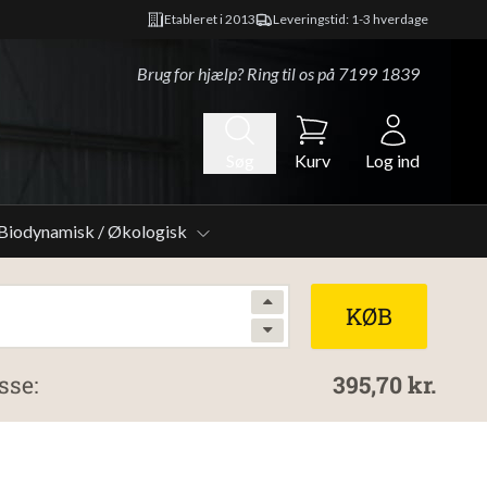
Etableret i 2013
Leveringstid: 1-3 hverdage
Brug for hjælp? Ring til os på
7199 1839
Søg
Kurv
Log ind
Biodynamisk / Økologisk
KØB
sse:
395,70 kr.