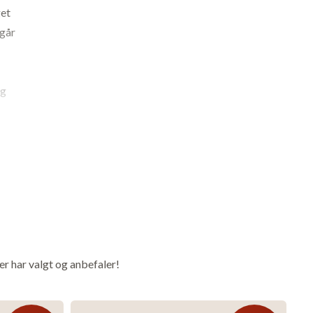
get
rgår
og
fra
er har valgt og anbefaler!