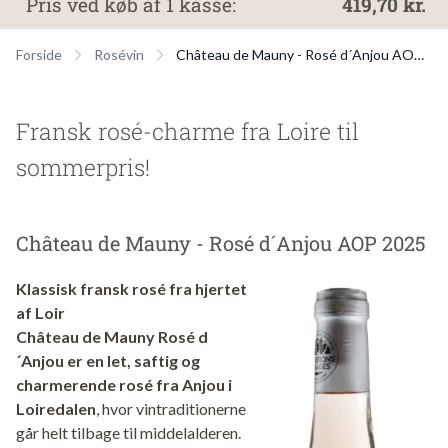
Pris ved køb af 1 kasse:
419,70 kr.
Forside
Rosévin
Château de Mauny - Rosé d´Anjou AOP 2025
Fransk rosé-charme fra Loire til
sommerpris!
Château de Mauny - Rosé d´Anjou AOP 2025
Klassisk fransk rosé fra hjertet
af Loir
Château de Mauny Rosé d
´Anjou er en let, saftig og
charmerende rosé fra Anjou i
Loiredalen
, hvor vintraditionerne
går helt tilbage til middelalderen.