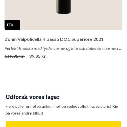
Alkohol
: 10%
Om vingården
ITAL
Med rødder i den franske adel leverer Château de Mauny
autentiske vinoplevelser fra hjertet af Loire. Fra deres sprøde og
Zonin Valpolicella Ripasso DOC Superiore 2021
blomsteragtige Crémant de Loire til den frugtige og charmerende
Perfekt Ripasso med fylde, varme og klassisk italiensk charme i glasset!
Rosé d'Anjou – dette er vine skabt med fokus på friskhed, balance
169,95 kr.
99,95 kr.
og historisk kvalitet. Perfekt til både festlige lejligheder og
hyggestunder på terrassen.
Udforsk vores lager
Flere paller er netop ankommet og sælges alle til specialpris! Kig
på vores andre tilbud.