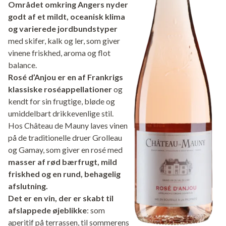
Området omkring Angers nyder
godt af et mildt, oceanisk klima
og varierede jordbundstyper
med skifer, kalk og ler, som giver
vinene friskhed, aroma og flot
balance.
Rosé d’Anjou er en af Frankrigs
klassiske roséappellationer
og
kendt for sin frugtige, bløde og
umiddelbart drikkevenlige stil.
Hos Château de Mauny laves vinen
på de traditionelle druer Grolleau
og Gamay, som giver en rosé med
masser af rød bærfrugt, mild
friskhed og en rund, behagelig
afslutning.
Det er en vin, der er skabt til
afslappede øjeblikke
: som
aperitif på terrassen, til sommerens