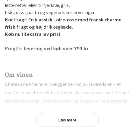
lette retter eller til fjerkræ, gris,
fisk, pizza, pasta og vegetariske serveringer.
Kort sagt: En klassisk Loire-rosé med fransk charme,
frisk frugt og høj drikkeglæde.
Køb nu til ekstra lav pris!
Fragtfri levering ved køb over 799 kr.
Om vinen
Château de Mauny er beliggende i Anjou i Loiredalen – et
område med stolte vintraditioner, der kan spores helt tilbage
til middelalderen. Området omkring Angers er kendetegnet
ved et mildt, oceanisk klima samt varierede jordbundstyper
med skifer, kalk og ler, hvilket skaber optimale betingelser
Læs mere
for friske, aromatiske og velafbalancerede vine.
Rosé d’Anjou er en klassisk appellation, etableret i 1957, og