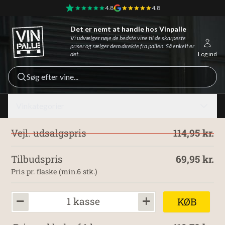
4.8
4.8
Det er nemt at handle hos Vinpalle
Vinpalle - Forside
Vi udvælger nøje de bedste vine til de skarpeste
priser og sælger dem direkte fra pallen. Så enkelt er
det.
Log ind
Søg efter vine...
Vinkategorier
Vejl. udsalgspris
114,95 kr.
Tilbudspris
69,95 kr.
Pris pr. flaske (min.6 stk.)
1 kasse
KØB