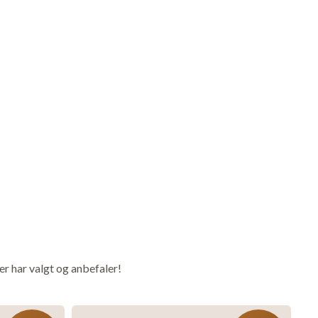
%
vor
n
er har valgt og anbefaler!
tørt