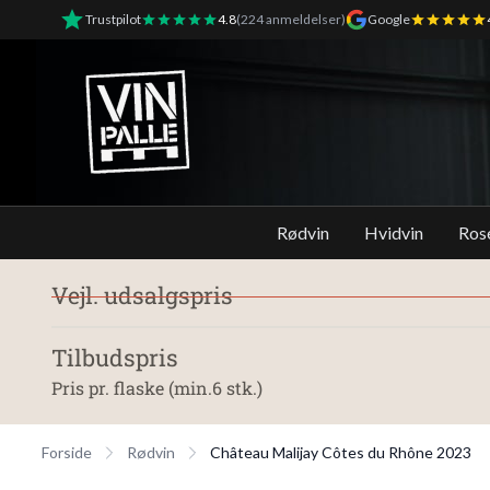
Trustpilot
4.8
(224 anmeldelser)
Google
Vinpalle - Forside
Rødvin
Hvidvin
Ros
Vejl. udsalgspris
Tilbudspris
Pris pr. flaske (min.6 stk.)
Forside
Rødvin
Château Malijay Côtes du Rhône 2023