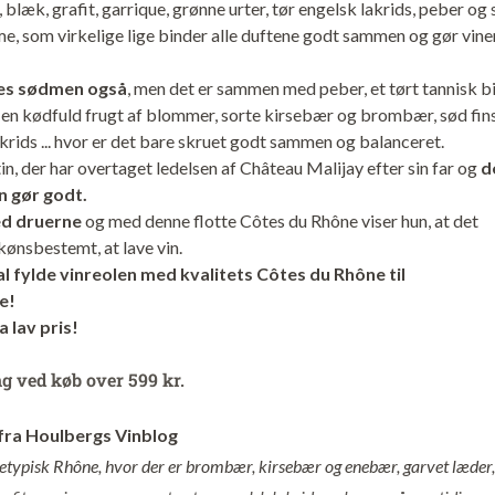
 blæk, grafit, garrique, grønne urter, tør engelsk lakrids, peber og 
e, som virkelige lige binder alle duftene godt sammen og gør vine
es sødmen også
, men det er sammen med peber, et tørt tannisk bi
g en kødfuld frugt af blommer, sorte kirsebær og brombær, sød fin
krids ... hvor er det bare skruet godt sammen og balanceret.
n, der har overtaget ledelsen af Château Malijay efter sin far og
d
n gør godt.
ed druerne
og med denne flotte Côtes du Rhône viser hun, at det
kønsbestemt, at lave vin.
al fylde vinreolen med kvalitets Côtes du Rhône til
e!
a lav pris!
ng ved køb over 599 kr.
fra Houlbergs Vinblog
ketypisk Rhône, hvor der er brombær, kirsebær og enebær, garvet læder,