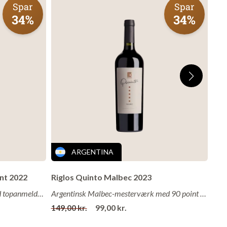
Spar
Spar
34%
34%
ARGENTINA
s
int 2022
Riglos Quinto Malbec 2023
Gra
Charmerende Cremet hvidvin med topanmeldelser!
Argentinsk Malbec-mesterværk med 90 point fra Tim Atkin!
tore
149,00 kr.
99,00 kr.
129
ge