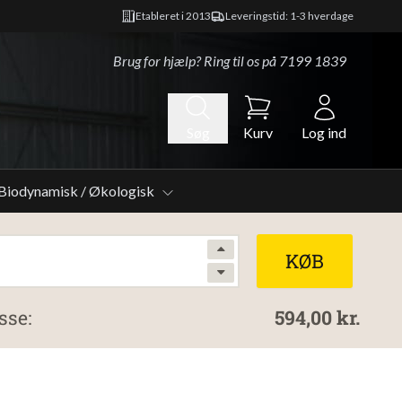
Etableret i 2013
Leveringstid: 1-3 hverdage
Brug for hjælp? Ring til os på
7199 1839
Søg
Kurv
Log ind
Biodynamisk / Økologisk
KØB
sse:
594,00 kr.