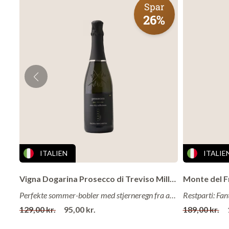
fast peberbid. En
Spar
26%
Druer
: 5
Vingård
: 
Område
:
Land
: Fra
Årgang
: 
Alkohol
: 
Lagring
: 
ITALIEN
ITALIE
Om vingårde
Slottet Malijay 
Vigna Dogarina Prosecco di Treviso Millesimato Extra Dry 2024
og Gigondas.
Perfekte sommer-bobler med stjerneregn fra anmelderne!
Familien Deltin k
129,00 kr.
95,00 kr.
189,00 kr.
drøm der gik i op
næsten ikke drø