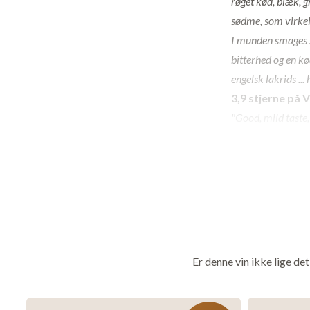
røget kød, blæk, gr
sødme, som virkel
I munden smages s
bitterhed og en kø
engelsk lakrids ..
3,9 stjerne på 
"Good, mild taste,
Om vinen
Druesammensætni
Carignan. Vinen 
den færdige vin 
hvilet 6 måneder 
Er denne vin ikke lige de
Vinen dufter af 
bærsødme og fris