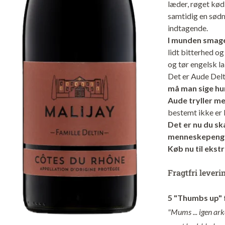
læder, røget kød,
samtidig en sødm
indtagende.
I munden smag
lidt bitterhed o
og tør engelsk la
Det er Aude Delti
må man sige hu
Aude tryller m
bestemt ikke er 
Det er nu du sk
menneskepeng
Køb nu til ekstr
Fragtfri leveri
5 "Thumbs up" 
"Mums ... igen ar