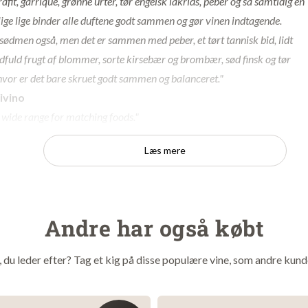
afit, garrique, grønne urter, tør engelsk lakrids, peber og så samtidig en
ige lige binder alle duftene godt sammen og gør vinen indtagende.
ødmen også, men det er sammen med peber, et tørt tannisk bid, lidt
dfuld frugt af blommer, sorte kirsebær og brombær, sød finsk og tør
. hvor er det bare skruet godt sammen og balanceret."
Vivino
 wide range for matching foods."
Læs mere
ngen i denne Côtes du Rhône er 50% Grenache, 45% Syrah og 5
har gennemgået en kølig gæring samt efterfølgende macerering, h
har fået lov at trække farve og aroma på skindet. Dernæst har vine
Andre har også købt
på tanke af rustfrit stål.
t, du leder efter? Tag et kig på disse populære vine, som andre kund
blomme, roser, lavendel og orangeskal. Smagen besidder fin
k syrlighed. God intensitet. Eftersmag med varme krydderier og 