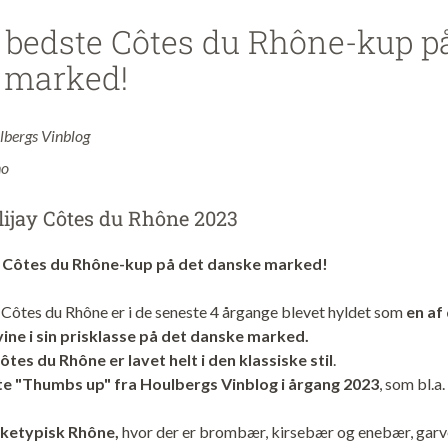
e bedste Côtes du Rhône-kup p
 marked!
lbergs Vinblog
no
ijay Côtes du Rhône 2023
e Côtes du Rhône-kup på det danske marked!
Côtes du Rhône er i de seneste 4 årgange blevet hyldet som
en af
ne i sin prisklasse på det danske marked.
tes du Rhône er lavet helt i den klassiske stil
.
tte "Thumbs up" fra Houlbergs Vinblog i årgang 2023
, som bl.a.
rketypisk Rhône,
hvor der er brombær, kirsebær og enebær, garv