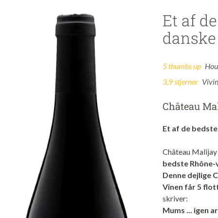
Et af d
danske
5 thumbs up
Hou
3,9 stjerner
Vivi
Château Mal
Et af de bedst
Château Malijay 
bedste Rhône-vi
Denne dejlige Cô
Vinen får 5 flo
skriver:
Mums ... igen a