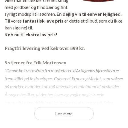
vinen har en lækker cremet smag
med jordbær og hindbær og fint
syrligt modspil til sødmen.
En dejlig vin til enhver lejlighed.
Til vores
fantastisk lave pris
er dette et tilbud, som du ikke
kan sige nej til.
Køb nu til ekstra lav pris!
Fragtfri levering ved køb over 599 kr.
5 stjerner fra Erik Mortensen
"Denne lækre rosévin fra musketeren d’Artagnans hjemstavn er
fremstillet på to druetyper: Cabernet Franc og Merlot, som vokser
på marker, hvor der kun må anvendes et minimum af pesticider.
Årsagen hertil er, at der her lever og yngler nogle truede
europæiske knoldskildpadder, og dem skal vi passe på. Selve
vinen smager af jordbær og hindbær med et fint syrligt modspil til
Læs mere
sødmen."