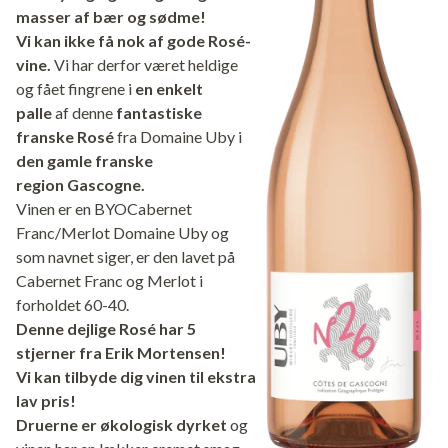
masser af bær og sødme!
Vi kan ikke få nok af gode Rosé-
vine.
Vi har derfor været heldige
og fået fingrene i
en enkelt
palle
af denne
fantastiske
franske Rosé
fra Domaine Uby i
den gamle franske
region Gascogne.
Vinen er en BYOCabernet
Franc/Merlot Domaine Uby og
som navnet siger, er den lavet på
Cabernet Franc og Merlot i
forholdet 60-40.
Denne dejlige Rosé har 5
stjerner fra Erik Mortensen!
Vi kan tilbyde dig vinen til ekstra
lav pris!
Druerne er økologisk dyrket
og