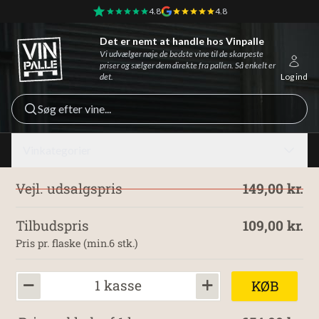
4.8
4.8
Det er nemt at handle hos Vinpalle
Vinpalle - Forside
Vi udvælger nøje de bedste vine til de skarpeste
priser og sælger dem direkte fra pallen. Så enkelt er
det.
Log ind
Søg efter vine...
Vinkategorier
Vejl. udsalgspris
149,00 kr.
Tilbudspris
109,00 kr.
Pris pr. flaske (min.6 stk.)
1 kasse
KØB