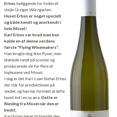
Erbes
beliggende for foden af
stejle Ürziger Würzgarten.
Huset Erbes er noget specielt
og både kendt og anerkendt i
hele Mosel
.!
Karl Erbes var hvad man kan
kalde en af denne verdens
første "Flying Winemakers"
.
Han brugte dog ikke flyver, men
drønede rundt på scooter og
producerede vin for flere af
tophusene ved Mosel.
I dag er det Karl´s søn Stefan Erbes
der står for produktionen på
stedet, og han har formået at løfte
huset ind i en ny æra.
Dette er
Riesling fra Mosel når den er
bedst.
Karl Erbes hører til blandet den