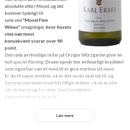
absolutte elite i Mosel, og det
kommer tydeligt til
syne ved
"Mosel Fine
Wines"
smagninger,
hvor husets
vine nærmest
konsekvent scorer over 90
point.
Den røde jernholdige skifer på Ürziger Würzgarten giver en
helt speciel Riesling.
Druen opnår her et finurligt krydderi
som også har været med til at give marken sit navn.
Er du til super hvidvin, så er det nu du skal slå til, og
forsyne vinreolen med lidt liflige dråber, så de er klar
når du har brug for dem. God fornøjelse!
Køb nu til ekstra lav pris!
Fragtfri levering ved køb over 599 kr.
Læs mere
5 stjerner fra Houlbergs Vinblog