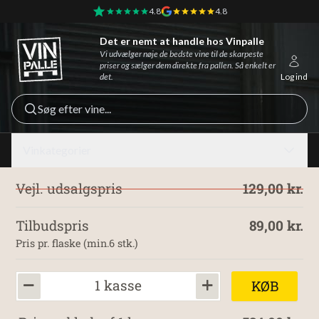
4.8
4.8
Det er nemt at handle hos Vinpalle
Vinpalle - Forside
Vi udvælger nøje de bedste vine til de skarpeste
priser og sælger dem direkte fra pallen. Så enkelt er
det.
Log ind
Søg efter vine...
Vinkategorier
Vejl. udsalgspris
129,00 kr.
Tilbudspris
89,00 kr.
Pris pr. flaske (min.6 stk.)
1 kasse
KØB