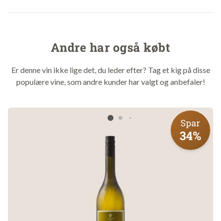
"Pænt med sødme, søde krydderier og fedme. Det bliver dog
aldrig for kraftigt eller alt for sødt, for vinen har også svag grape,
nogen citron og er samlet virkelig smagfuld. Der er nydelse og
Andre har også købt
bællepotentiale."
4,1 stjerner på Vivino
Er denne vin ikke lige det, du leder efter? Tag et kig på disse
"Spændende vin. Den er sød når den kommer i munden. Derefter
populære vine, som andre kunder har valgt og anbefaler!
kommer der en god eftersmag med masser af syre.​"
Om vinen
Spar
34%
Aromatisk duft med papaya, fersken og let blomst. I smagen
oplever du en cremet og frisk frugtsmag med god syre og let
mineralsk krydderi. Flot balance i eftersmagen, der pirrer
med krydderi og frisk syre, og gør, at vinens sødme ikke
bliver dominerende.
Velegnet til: Aperitif, stenbidder-rogn, skaldyr, salater,
wokretter