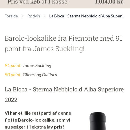
Pris ved køb af 1 kasse:
1.014,00 kr.
Forside
Rødvin
La Bioca - Sterma Nebbiolo d´Alba Superiore 2022
Barolo-lookalike fra Piemonte med 91
point fra James Suckling!
91 point
James Suckling
90 point
Gilbert og Gaillard
La Bioca - Sterma Nebbiolo d´Alba Superiore
2022
Vi har et lille restparti af denne
flotte
Barolo-lookalike, som vi
nu sælger til ekstra lav pris!