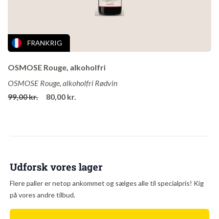
Huset har dog besiddelser på flere cru-marker i Barolo, bl.a.
Monvigliero, Castagni, Croera og Ravera. Huset har sin helt egen
signatur, det er vine med en idé. Nebbiolo, der smager som om det
FRANKRIG
har været i hænderne på en rigtig vinmager.
OSMOSE Rouge, alkoholfri
Vinene er transparante og velstrukturerede, besidder sart delikat
OSMOSE Rouge, alkoholfri Rødvin
sødme og fine krydderier, der spiller fantastisk op til Nebbiolo´s
99,00 kr.
80,00 kr.
tannin.
Udforsk vores lager
Flere paller er netop ankommet og sælges alle til specialpris! Kig
på vores andre tilbud.