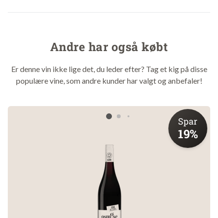
den blindt for dine vin-nørdede venner - og de vil skyde på
Barolo.
Andre har også købt
Druer
: Nebbiolo
Er denne vin ikke lige det, du leder efter? Tag et kig på disse
Vingård
: La Bioca
populære vine, som andre kunder har valgt og anbefaler!
Område
: Piemonte
Land
: Italien
Årgang
: 2022
Spar
Alkohol
: 15%
19%
Drikkes bedst
: Nu og 7 år frem
Om vingården
La Bioca er et lille vinbrug i Serralunga d´Alba-dalen i det østlige
Barolo. Huset blev stiftet i 2012 og første Barolo blev frigivet i
Januar 2016.