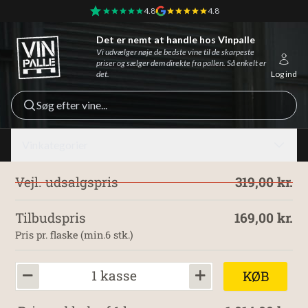
4.8
4.8
Det er nemt at handle hos Vinpalle
Vinpalle - Forside
Vi udvælger nøje de bedste vine til de skarpeste
priser og sælger dem direkte fra pallen. Så enkelt er
det.
Log ind
Søg efter vine...
Vinkategorier
Vejl. udsalgspris
319,00 kr.
Tilbudspris
169,00 kr.
Pris pr. flaske (min.6 stk.)
1 kasse
KØB