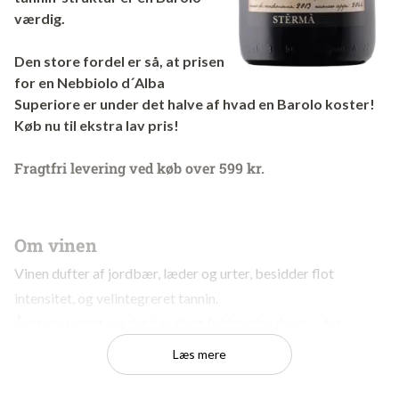
værdig.
Den store fordel er så, at prisen
for en Nebbiolo d´Alba
Superiore er under det halve af hvad en Barolo koster!
Køb nu til ekstra lav pris!
Fragtfri levering ved køb over 599 kr.
Om vinen
Vinen dufter af jordbær, læder og urter, besidder flot
intensitet, og velintegreret tannin.
Året var varmt, og det har givet fuldmodne druer, - det
fornemmes. Balancen er superflot, også selvom alkoholen er
Læs mere
helt oppe at ringe på 14,5%.
Vinen vil sagtens kunne ligge både 5 og 10 år endnu. Server