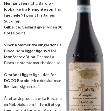
Her har vi en rigtig Barolo -
lookalike fra Piemonte som har
fået hele 91 point fra James
Suckling!
Gilbert & Gaillard giver vinen 90
flotte point.
Vinen kommer fra vingården La
Bioca, som ligger lige syd for
Monforte d´Alba
. Der har La
Bioca sin største markbesiddelse.
Området ligger lige uden for
DOCG Barolo.
Men det skal man
ikke lade sig narre af.
År efter år producerer La Bioca her
en Nebbiolo, som
i intensitet og
tannin-struktur er en Barolo